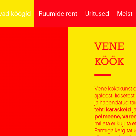
vad köögid
Ruumide rent
Üritused
Meist
VENE
KÖÖK
Vene kokakunst on
ajaloost. Iidset
ja hapendatud tai
tehti
karaskeid
j
pelmeene, vare
milleta ei kujuta
Pärmiga kergitatu