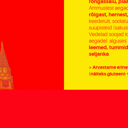
rõngassaiu, plaa
Ammustest aegad
rõigast, hernest
keedetult, soolatu
suupisteid (sakusk
Vedelad soojad t
aegadel: alguses
leemed, tummid
seljanka
.
> Arvestame erine
(näiteks gluteeni-