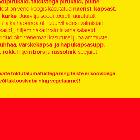
dipirukaid, täidistega pirukaid, pliine
.
est on vene köögis kasutatud
naerist, kapsast,
, kurke
. Juurvilju söödi toorelt, aurutatult,
lt ja ka hapendatult. Juurviljadest valmistati
asid), hiljem hakati valmistama salateid.
oidud olid venemaal kasutusel juba ammustel
uhhaa, värskekapsa- ja hapukapsasupp,
, rokk,
hiljem
borš
ja
rassolnik
, seejärel
vate toidutalumatustega ning teiste erisoovidega
 või laktoosivaba ning vegetaarne)!