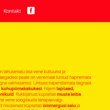
Kontakt
 lahutamatu osa vene kultuurist ja
est aegadest peale on venemaal tuntud hapnemata
gna valmistamist. Lihtsast hapendamata taignast
a
kohupiimakakukesi
, hiljem
lapšaad,
enikuid
. Rukkijahust küpsetati
musta leiba
,
 ette vene söögilauda tänapäevalgi.
d nisutainast küpsetati
ümmargusi saiu
ja