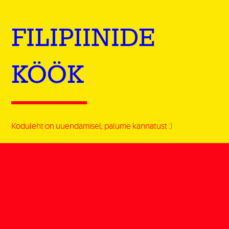
FILIPIINIDE
KÖÖK
Koduleht on uuendamisel, palume kannatust :)